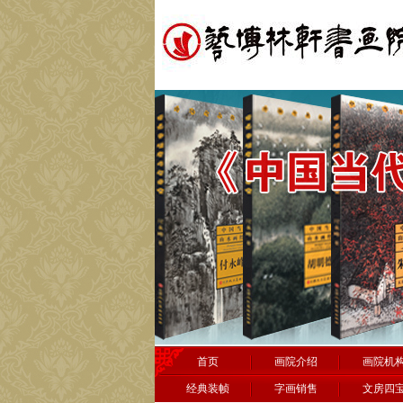
首页
画院介绍
画院机
经典装帧
字画销售
文房四