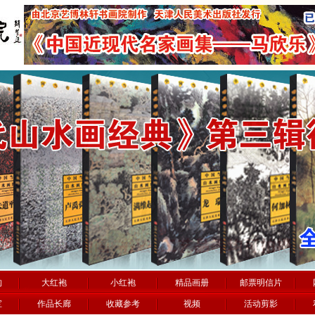
构
大红袍
小红袍
精品画册
邮票明信片
宝
作品长廊
收藏参考
视频
活动剪影