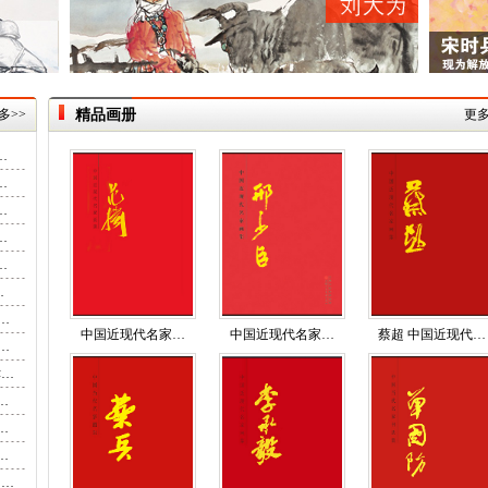
多>>
精品画册
更多
…
…
…
…
…
…
…
中国近现代名家…
中国近现代名家…
蔡超 中国近现代…
…
津…
…
…
…
民…