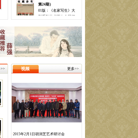
型系列丛书面向全国征
稿！ 0… [
全文
]
2015年5月第一期（总期
第23期）
01版：“大红袍”《中国近
现代名家画集——秘修
斌》… [
全文
]
2015年4月第一期（总期
第22期）
01版：“大红袍”《中国近
现代名家画集——秘修
>>
视频
更多>>
斌》… [
全文
]
2015年2月第一期（总期
第21期）
01版：“大红袍”2013-
2014回馈专版 02版：“大
红… [
全文
]
2015年1月第一期（总期
第20期）
01版：《中国当代绘画
范本》两周年回馈专版
·
2015年2月1日胡润芝艺术研讨会
02版：… [
全文
]