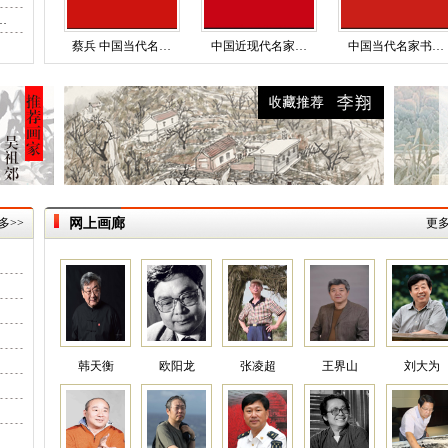
…
蔡兵 中国当代名…
中国近现代名家…
中国当代名家书…
多>>
网上画廊
更多
韩天衡
欧阳龙
张凌超
王界山
刘大为