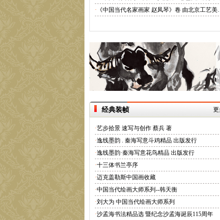
·
《中国当代名家画家 赵凤琴》卷 由北京工艺美
经典装帧
更
·
艺步拾景 速写与创作 蔡兵 著
·
逸线墨韵 . 秦海写意斗鸡精品 出版发行
·
逸线墨韵·秦海写意花鸟精品 出版发行
·
十三体书兰亭序
·
迈克盖勒斯中国画收藏
·
中国当代绘画大师系列--韩天衡
·
刘大为 中国当代绘画大师系列
·
沙孟海书法精品选 暨纪念沙孟海诞辰115周年