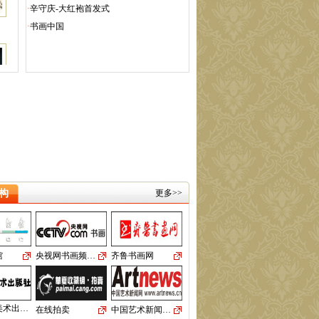
2015年11月第一期（总
·
辛守庆-大红袍首发式
期第29期）
·
书画中国
01版：《名家写生》大
型系列丛书火热征稿！
02版：… [
全文
]
2015年10月第一期（总
期第28期）
01版：《名家写生》大
型系列丛书（第一辑）
在全国新… [
全文
]
2015年9月第一期（总期
第27期）
01版：“大红袍”大型画册
构
面向全国征稿！ 02版：
更多>>
中… [
全文
]
2015年8月第一期（总期
第26期）
01版：《名家写生》大
馆
央视网书画频…
齐鲁书画网
型系列丛书面向全国征
稿！ 0… [
全文
]
2015年7月第一期（总期
美术出…
第25期）
在线拍卖
中国艺术新闻…