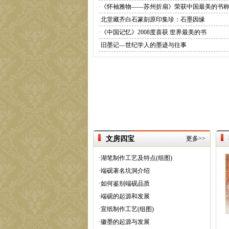
·
《怀袖雅物——苏州折扇》荣获中国最美的书
·
北堂藏齐白石篆刻原印集珍：石墨因缘
·
《中国记忆》2008度喜获 世界最美的书
·
旧墨记—世纪学人的墨迹与往事
文房四宝
更多>>
·
湖笔制作工艺及特点(组图)
·
端砚著名坑洞介绍
·
如何鉴别端砚品质
·
端砚的起源和发展
·
宣纸制作工艺(组图)
·
徽墨的起源与发展