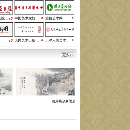
01版：《名家写生》大
型系列丛书面向全国征
稿！ 0… [
全文
]
画院…
中国美术家协…
雅昌艺术网
2015年6月第一期（总期
第24期）
01版：《名家写生》大
型系列丛书面向全国征
人民美术出版…
天津人民美术…
稿！ 0… [
全文
]
2015年5月第一期（总期
第23期）
01版：“大红袍”《中国近
现代名家画集——秘修
斌》… [
全文
]
2015年4月第一期（总期
第22期）
01版：“大红袍”《中国近
现代名家画集——秘修
斌》… [
全文
]
四月蜀乡新雨后--黄迪全作品
2015年2月第一期（总期
第21期）
01版：“大红袍”2013-
2014回馈专版 02版：“大