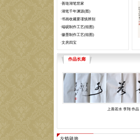
·
善琏湖笔世家
·
湖笔千年渊源(图)
·
书画收藏要谨慎辨别
·
端砚制作工艺(组图)
·
徽墨制作工艺(组图)
·
文房四宝
作品长廊
坚贞清硕 高纯贞
作品
上善若水 李翔 作品
作品