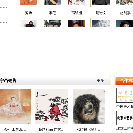
称…
范扬
李翔
高维洲
隋进文
赵剑溪
邹立颖
刘立勇
高纯贞
李光林
林绍灵
字画销售
更多>>
合作机
王启胜
靳尚谊
蔡超
陈恺
邢少臣
中国美术
王明明
马欣乐
薛强
古云
陈兆堤
北京工艺
倪冰--工笔观…
蔡超精品 红衣…
邓维彬《望》…