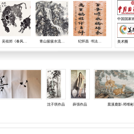
中国国家
韩天衡
欧阳龙
张凌超
王界山
刘大为
吴祖郊《春风…
青山簇簇水流…
纪怀昌 书法…
美术圈
范扬
李翔
高维洲
隋进文
赵剑溪
邹立颖
刘立勇
高纯贞
李光林
林绍灵
沈子琪作品
薛强作品
晨溪鹿影-邓维彬