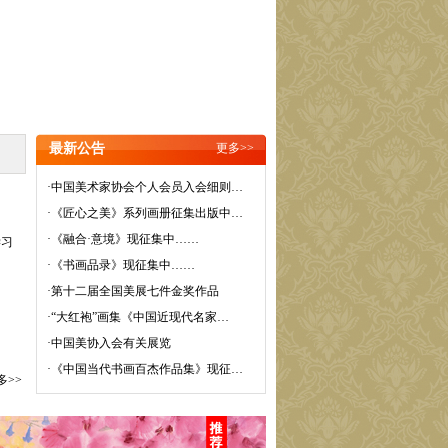
最新公告
更多>>
·
中国美术家协会个人会员入会细则…
·
《匠心之美》系列画册征集出版中…
·
《融合·意境》现征集中……
学习
·
《书画品录》现征集中……
·
第十二届全国美展七件金奖作品
·
“大红袍”画集《中国近现代名家…
·
中国美协入会有关展览
2015年11月第一期（总
期第29期）
·
《中国当代书画百杰作品集》现征…
多>>
01版：《名家写生》大
型系列丛书火热征稿！
02版：… [
全文
]
2015年10月第一期（总